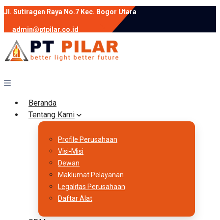
Jl. Sutiragen Raya No.7 Kec. Bogor Utara
admin@ptpilar.co.id
+62 812-9080-0020
instagram
facebook
Follow :
Beranda
Tentang Kami
Profile Perusahaan
Visi-Misi
Dewan
Maklumat Pelayanan
Legalitas Perusahaan
Daftar Alat