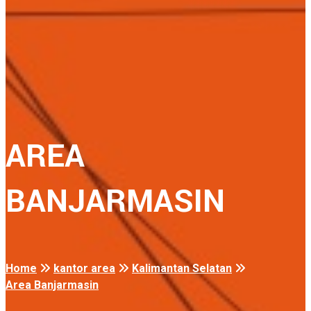
AREA
BANJARMASIN
Home
kantor area
Kalimantan Selatan
Area Banjarmasin