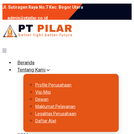
Jl. Sutiragen Raya No.7 Kec. Bogor Utara
admin@ptpilar.co.id
+62 812-9080-0020
instagram
facebook
Follow :
Beranda
Tentang Kami
Profile Perusahaan
Visi-Misi
Dewan
Maklumat Pelayanan
Legalitas Perusahaan
Daftar Alat