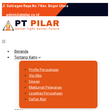
Jl. Sutiragen Raya No.7 Kec. Bogor Utara
admin@ptpilar.co.id
+62 812-9080-0020
instagram
facebook
Follow :
Beranda
Tentang Kami
Profile Perusahaan
Visi-Misi
Dewan
Maklumat Pelayanan
Legalitas Perusahaan
Daftar Alat