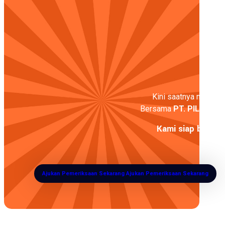
Kini saatnya melangka
Bersama
PT. PILAR
, wu
Kami siap bantu 
Ajukan Pemeriksaan Sekarang
Ajukan Pemeriksaan Sekarang