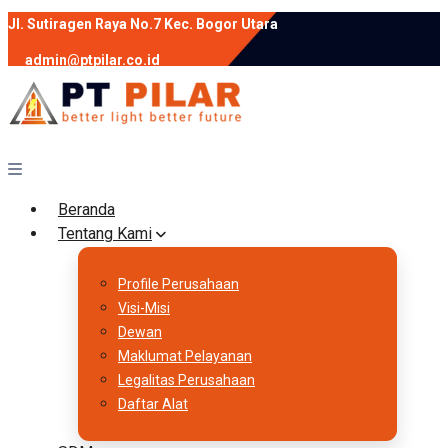
Jl. Sutiragen Raya No.7 Kec. Bogor Utara
admin@ptpilar.co.id
+62 812-9080-0020
instagram
facebook
Follow :
Beranda
Tentang Kami
Profile Perusahaan
Visi-Misi
Dewan
Maklumat Pelayanan
Legalitas Perusahaan
Daftar Alat