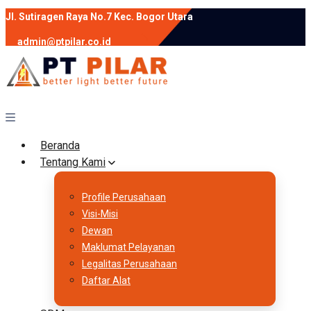
Jl. Sutiragen Raya No.7 Kec. Bogor Utara
admin@ptpilar.co.id
+62 812-9080-0020
instagram
facebook
Follow :
Beranda
Tentang Kami
Profile Perusahaan
Visi-Misi
Dewan
Maklumat Pelayanan
Legalitas Perusahaan
Daftar Alat