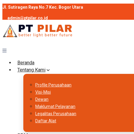
Jl. Sutiragen Raya No.7 Kec. Bogor Utara
admin@ptpilar.co.id
+62 812-9080-0020
instagram
facebook
Follow :
Beranda
Tentang Kami
Profile Perusahaan
Visi-Misi
Dewan
Maklumat Pelayanan
Legalitas Perusahaan
Daftar Alat