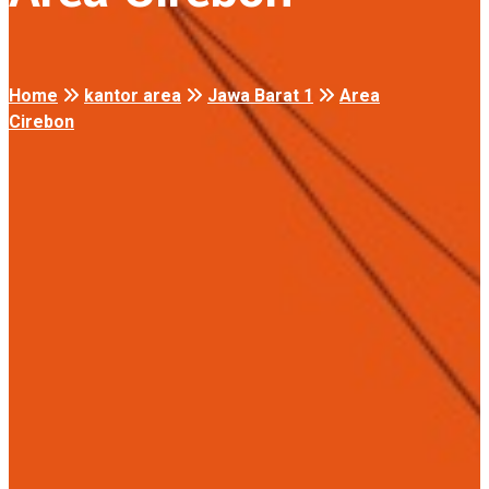
Home
kantor area
Jawa Barat 1
Area
Cirebon