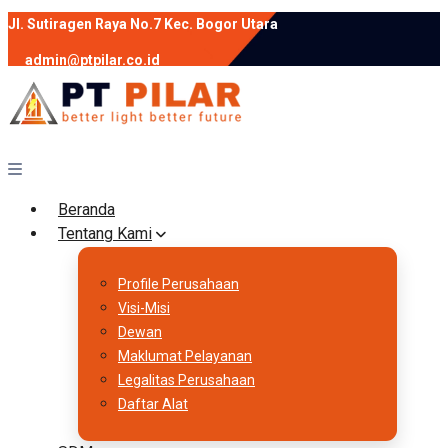
Jl. Sutiragen Raya No.7 Kec. Bogor Utara
admin@ptpilar.co.id
+62 812-9080-0020
instagram
facebook
Follow :
Beranda
Tentang Kami
Profile Perusahaan
Visi-Misi
Dewan
Maklumat Pelayanan
Legalitas Perusahaan
Daftar Alat