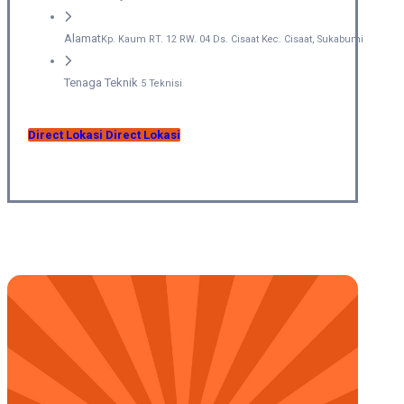
Alamat
Kp. Kaum RT. 12 RW. 04 Ds. Cisaat Kec. Cisaat, Sukabumi
Tenaga Teknik
5 Teknisi
Direct Lokasi
Direct Lokasi