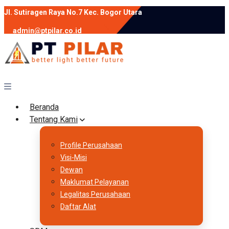
Jl. Sutiragen Raya No.7 Kec. Bogor Utara
admin@ptpilar.co.id
+62 812-9080-0020
instagram
facebook
Follow :
Beranda
Tentang Kami
Profile Perusahaan
Visi-Misi
Dewan
Maklumat Pelayanan
Legalitas Perusahaan
Daftar Alat