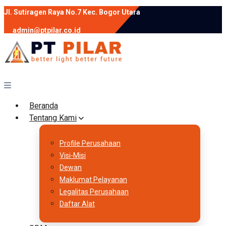
Jl. Sutiragen Raya No.7 Kec. Bogor Utara
admin@ptpilar.co.id
+62 812-9080-0020
instagram
facebook
Follow :
Beranda
Tentang Kami
Profile Perusahaan
Visi-Misi
Dewan
Maklumat Pelayanan
Legalitas Perusahaan
Daftar Alat