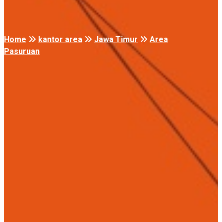
Home
kantor area
Jawa Timur
Area
Pasuruan