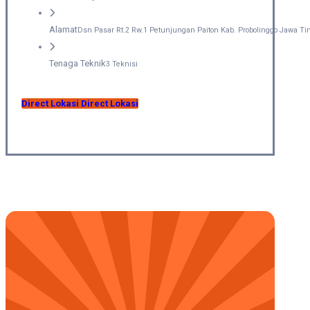
Alamat
Dsn Pasar Rt.2 Rw.1 Petunjungan Paiton Kab. Probolinggo Jawa T
Tenaga Teknik
3 Teknisi
Direct Lokasi
Direct Lokasi