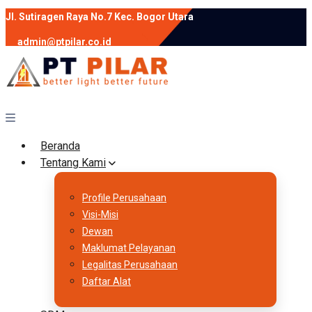
Jl. Sutiragen Raya No.7 Kec. Bogor Utara
admin@ptpilar.co.id
+62 812-9080-0020
instagram
facebook
Follow :
Beranda
Tentang Kami
Profile Perusahaan
Visi-Misi
Dewan
Maklumat Pelayanan
Legalitas Perusahaan
Daftar Alat