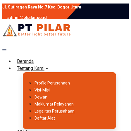
Jl. Sutiragen Raya No.7 Kec. Bogor Utara
admin@ptpilar.co.id
+62 812-9080-0020
instagram
facebook
Follow :
Beranda
Tentang Kami
Profile Perusahaan
Visi-Misi
Dewan
Maklumat Pelayanan
Legalitas Perusahaan
Daftar Alat