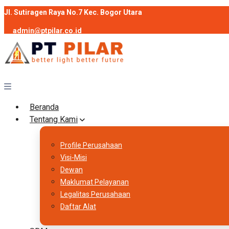
Jl. Sutiragen Raya No.7 Kec. Bogor Utara
admin@ptpilar.co.id
+62 812-9080-0020
instagram
facebook
Follow :
Beranda
Tentang Kami
Profile Perusahaan
Visi-Misi
Dewan
Maklumat Pelayanan
Legalitas Perusahaan
Daftar Alat