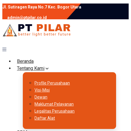
Jl. Sutiragen Raya No.7 Kec. Bogor Utara
admin@ptpilar.co.id
+62 812-9080-0020
instagram
facebook
Follow :
Beranda
Tentang Kami
Profile Perusahaan
Visi-Misi
Dewan
Maklumat Pelayanan
Legalitas Perusahaan
Daftar Alat