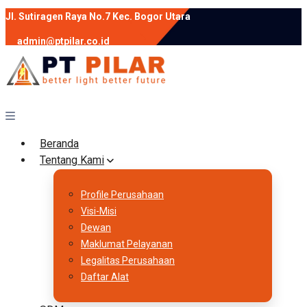
Jl. Sutiragen Raya No.7 Kec. Bogor Utara
admin@ptpilar.co.id
+62 812-9080-0020
instagram
facebook
Follow :
Beranda
Tentang Kami
Profile Perusahaan
Visi-Misi
Dewan
Maklumat Pelayanan
Legalitas Perusahaan
Daftar Alat