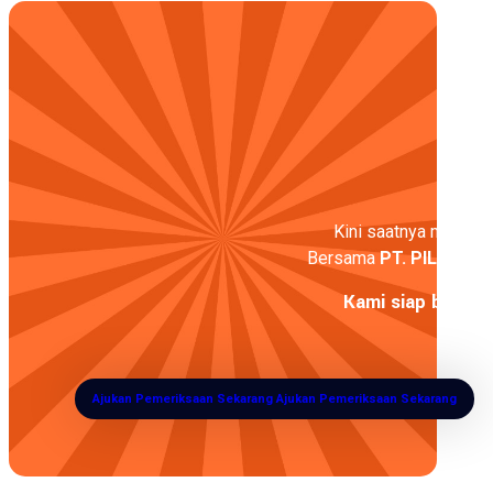
Kini saatnya melangka
Bersama
PT. PILAR
, wu
Kami siap bantu 
Ajukan Pemeriksaan Sekarang
Ajukan Pemeriksaan Sekarang