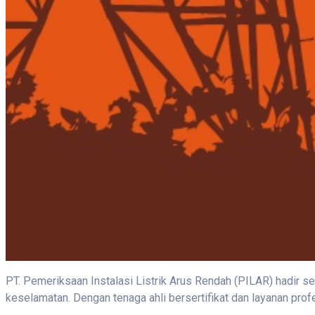
PT. Pemeriksaan Instalasi Listrik Arus Rendah (PILAR) hadir s
keselamatan. Dengan tenaga ahli bersertifikat dan layanan prof