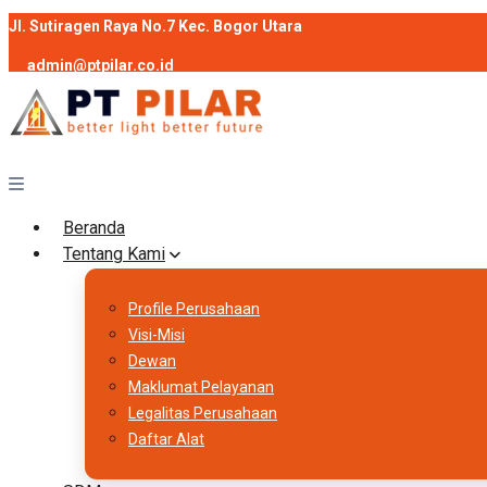
Jl. Sutiragen Raya No.7 Kec. Bogor Utara
admin@ptpilar.co.id
+62 812-9080-0020
instagram
facebook
Follow :
Beranda
Tentang Kami
Profile Perusahaan
Visi-Misi
Dewan
Maklumat Pelayanan
Legalitas Perusahaan
Daftar Alat