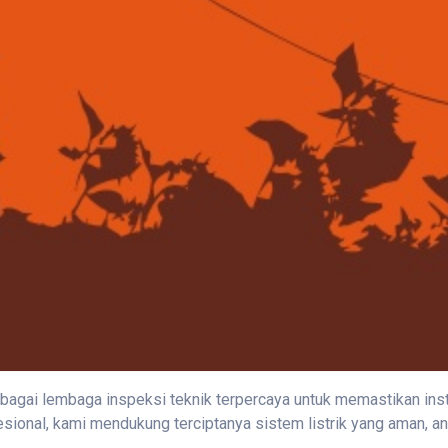
ebagai lembaga inspeksi teknik terpercaya untuk memastikan inst
esional, kami mendukung terciptanya sistem listrik yang aman, an