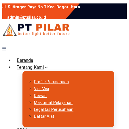
Jl. Sutiragen Raya No.7 Kec. Bogor Utara
admin@ptpilar.co.id
+62 812-9080-0020
instagram
facebook
Follow :
Beranda
Tentang Kami
Profile Perusahaan
Visi-Misi
Dewan
Maklumat Pelayanan
Legalitas Perusahaan
Daftar Alat