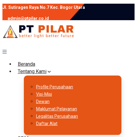
Jl. Sutiragen Raya No.7 Kec. Bogor Utara
admin@ptpilar.co.id
+62 812-9080-0020
instagram
facebook
Follow :
Beranda
Tentang Kami
Profile Perusahaan
Visi-Misi
Dewan
Maklumat Pelayanan
Legalitas Perusahaan
Daftar Alat