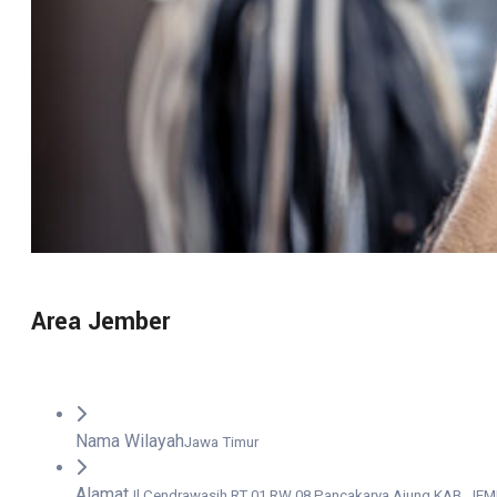
Area Jember
Nama Wilayah
Jawa Timur
Alamat
Jl Cendrawasih RT 01 RW 08 Pancakarya Ajung KAB. JE