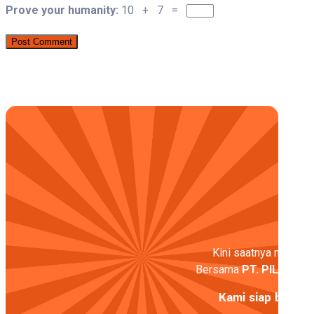
Prove your humanity:
10 + 7 =
Kini saatnya melangka
Bersama
PT. PILAR
, wu
Kami siap bantu 