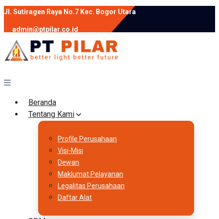
Jl. Sutiragen Raya No.7 Kec. Bogor Utara
admin@ptpilar.co.id
+62 812-9080-0020
instagram
facebook
Follow :
Beranda
Tentang Kami
Profile Perusahaan
Visi-Misi
Dewan
Maklumat Pelayanan
Legalitas Perusahaan
Daftar Alat