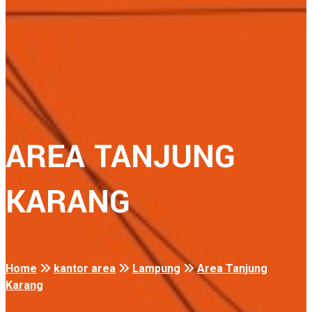
AREA TANJUNG
KARANG
Home
kantor area
Lampung
Area Tanjung
Karang