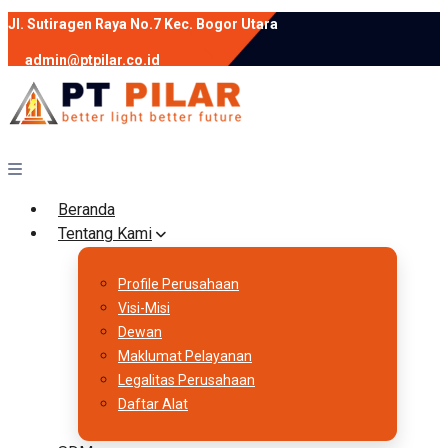
Jl. Sutiragen Raya No.7 Kec. Bogor Utara
admin@ptpilar.co.id
+62 812-9080-0020
instagram
facebook
Follow :
Beranda
Tentang Kami
Profile Perusahaan
Visi-Misi
Dewan
Maklumat Pelayanan
Legalitas Perusahaan
Daftar Alat