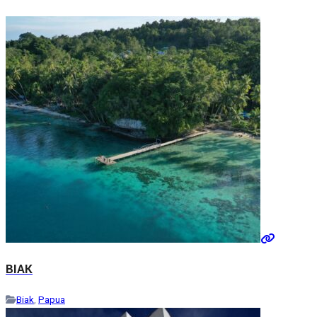
BIAK
Biak
,
Papua