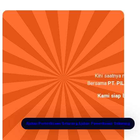
Kini saatnya melangka
Bersama
PT. PILAR
, wu
Kami siap bantu 
Ajukan Pemeriksaan Sekarang
Ajukan Pemeriksaan Sekarang