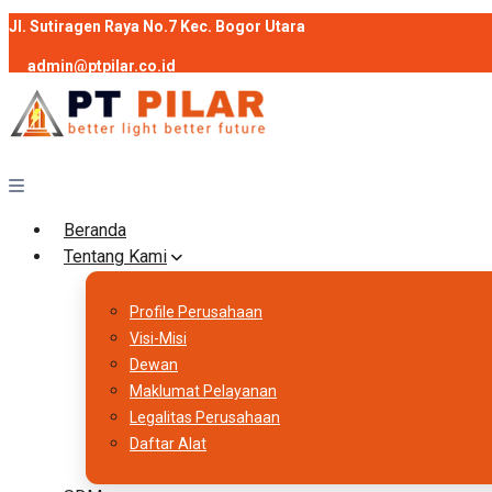
Jl. Sutiragen Raya No.7 Kec. Bogor Utara
admin@ptpilar.co.id
+62 812-9080-0020
instagram
facebook
Follow :
Beranda
Tentang Kami
Profile Perusahaan
Visi-Misi
Dewan
Maklumat Pelayanan
Legalitas Perusahaan
Daftar Alat