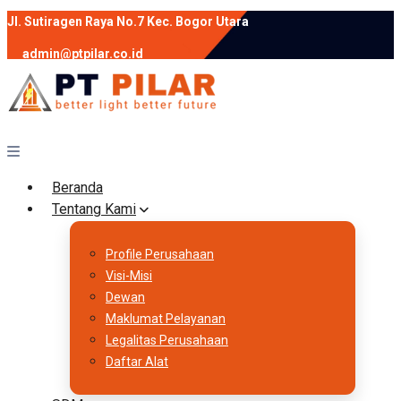
Jl. Sutiragen Raya No.7 Kec. Bogor Utara
admin@ptpilar.co.id
+62 812-9080-0020
instagram
facebook
Follow :
Beranda
Tentang Kami
Profile Perusahaan
Visi-Misi
Dewan
Maklumat Pelayanan
Legalitas Perusahaan
Daftar Alat