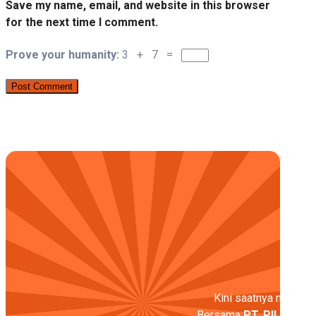
Save my name, email, and website in this browser
for the next time I comment.
Prove your humanity:
3 + 7 =
Kini saatnya melangka
Bersama
PT. PILAR
, wu